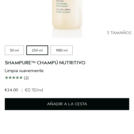
3 TAMAÑOS
50 ml
250 ml
1000 ml
SHAMPURE™ CHAMPÚ NUTRITIVO
Limpia suavemente
(2)
€24.00
|
€0.10
/ml
AÑADIR A LA CESTA