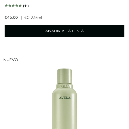
(11)
€46.00
|
€0.23
/ml
AÑADIR A LA CESTA
NUEVO