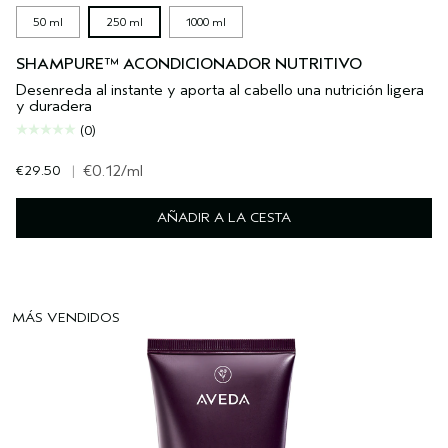
50 ml
250 ml
1000 ml
SHAMPURE™ ACONDICIONADOR NUTRITIVO
Desenreda al instante y aporta al cabello una nutrición ligera
y duradera
(0)
€29.50
|
€0.12
/ml
AÑADIR A LA CESTA
MÁS VENDIDOS