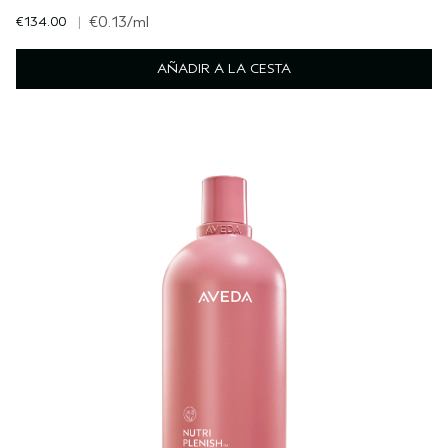
€134.00
|
€0.13
/ml
AÑADIR A LA CESTA