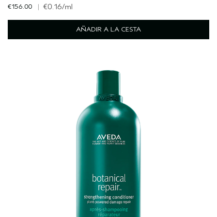
€156.00
|
€0.16
/ml
AÑADIR A LA CESTA