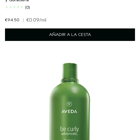
(0)
€94.50
|
€0.09
/ml
AÑADIR A LA CESTA