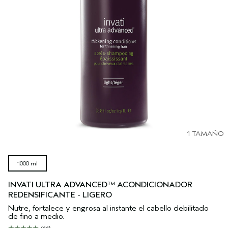
SÉRUM PARA EL CABELLO
VIAJE
ROSEMAR‍Y MIN‍T
CUERO CABELLUDO SENSIBLE
PURE ABUNDANCE
TODAS LAS COLECCIONES
1 TAMAÑO
1000 ml
INVATI ULTRA ADVANCED™ ACONDICIONADOR
REDENSIFICANTE - LIGERO
Nutre, fortalece y engrosa al instante el cabello debilitado
de fino a medio.