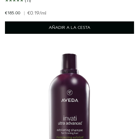
(11)
€185.00
|
€0.19
/ml
AÑADIR A LA CESTA