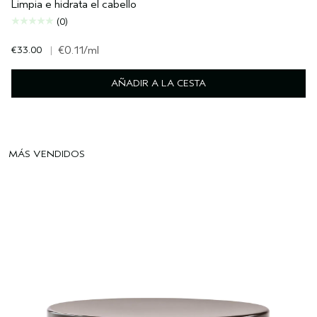
Limpia e hidrata el cabello
(0)
€33.00
|
€0.11
/ml
AÑADIR A LA CESTA
MÁS VENDIDOS