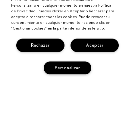
Personalizar o en cualquier momento en nuestra Política
de Privacidad. Puedes clickar en Aceptar o Rechazar para
aceptar o rechazar todas las cookies. Puede revocar su
consentimiento en cualquier momento haciendo clic en
“Gestionar cookies” en la parte inferior de este sitio.
Para profesionales
Rechazar
Aceptar
CONVIÉRTETE EN UN SALÓN AVEDA
¿NECESITAS AYUDA?
CAMBIOS Y DEVOLUCIONES
Personalizar
SEGUIR MI PEDIDO
PRIVACIDAD Y CONDICIONES
LLAMA AL +34919942817
POLÍTICA DE PRIVACIDAD
SERVICIO DE ATENCIÓN AL CLIENTE
TÉRMINOS Y CONDICIONES
CONTACTAR FABRICANTE
TÉRMINOS DE VENTAS
CHAT EN VIVO
POLÍTICA DE COOKIES
GESTIONAR COOKIES DEL SITIO
ACCESIBILIDAD
© Aveda Corp.