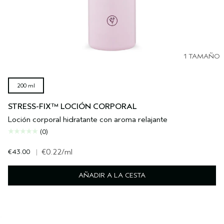
1 TAMAÑO
200 ml
STRESS-FIX™ LOCIÓN CORPORAL
Loción corporal hidratante con aroma relajante
(0)
€43.00
|
€0.22
/ml
AÑADIR A LA CESTA