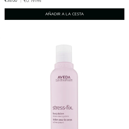
€38.00
|
€0.19
/ml
AÑADIR A LA CESTA