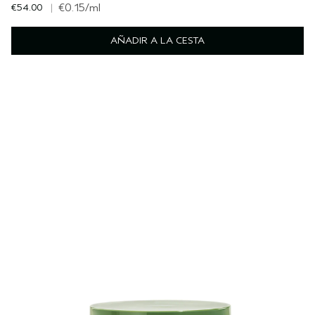
€54.00
|
€0.15
/ml
AÑADIR A LA CESTA