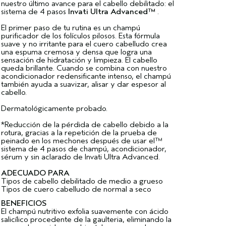
nuestro último avance para el cabello debilitado: el
sistema de 4 pasos
Invati Ultra Advanced™
.
El primer paso de tu rutina es un champú
purificador de los folículos pilosos. Esta fórmula
suave y no irritante para el cuero cabelludo crea
una espuma cremosa y densa que logra una
sensación de hidratación y limpieza. El cabello
queda brillante. Cuando se combina con nuestro
acondicionador redensificante intenso, el champú
también ayuda a suavizar, alisar y dar espesor al
cabello.
Dermatológicamente probado.
*Reducción de la pérdida de cabello debido a la
rotura, gracias a la repetición de la prueba de
peinado en los mechones después de usar el™
sistema de 4 pasos de champú, acondicionador,
sérum y sin aclarado de Invati Ultra Advanced.
ADECUADO PARA
Tipos de cabello debilitado de medio a grueso
Tipos de cuero cabelludo de normal a seco
BENEFICIOS
El champú nutritivo exfolia suavemente con ácido
salicílico procedente de la gaulteria, eliminando la