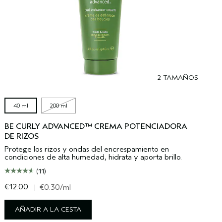
2 TAMAÑOS
40 ml
200 ml
BE CURLY ADVANCED™ CREMA POTENCIADORA
DE RIZOS
Protege los rizos y ondas del encrespamiento en
condiciones de alta humedad, hidrata y aporta brillo.
(11)
€12.00
€
|
€0.30
/ml
AÑADIR A LA CESTA