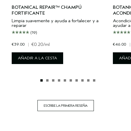
BOTANICAL REPAIR™ CHAMPÚ
BOTANI
FORTIFICANTE
ACONDI
Limpia suavemente y ayuda a fortalecer y a
Acondici
reparar
ayudar a 
(19)
€39.00
|
€0.20
/ml
€46.00
|
AÑADIR A LA CESTA
AÑADI
ESCRIBE LA PRIMERA RESEÑA