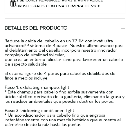
2 BE CURLY ADVANCED MINIS & MINI PADDLE
BRUSH GRATIS CON UNA COMPRA DE 99 €
DETALLES DEL PRODUCTO
Reduce la caída del cabello en un 77 %* con invati ultra
advanced™ sistema de 4 pasos. Nuestro último avance para
el debilitamiento del cabello incorpora nuestro innovador
complejo de vitalidad folicular,
que crea un entorno folicular sano para favorecer un cabello
de aspecto saludable.
El sistema ligero de 4 pasos para cabellos debilitados de
finos a medios incluye:
Paso 1
: exfoliating shampoo: light
* Este champú para cabello fino exfolia suavemente con
ácido salicílico derivado de la gaulteria, eliminando la grasa y
los residuos ambientales que pueden obstruir los poros.
Paso 2
: thickening conditioner: light
* Un acondicionador para cabello fino que engrosa
instantáneamente con una mezcla botánica que aumenta el
diámetro desde la raíz hasta las puntas.