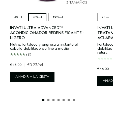
3 TAMAÑOS
40 ml
200 ml
1000 ml
25 ml
INVATI ULTRA ADVANCED™
INVATI
ACONDICIONADOR REDENSIFICANTE -
TRATAM
LIGERO
ACLAR
Nutre, fortalece y engrosa al instante el
Fortalec
cabello debilitado de fino a medio.
debilitad
rotura.
(11)
€46.00
|
€0.23
/ml
€46.00
|
AÑADIR A LA CESTA
AÑADI