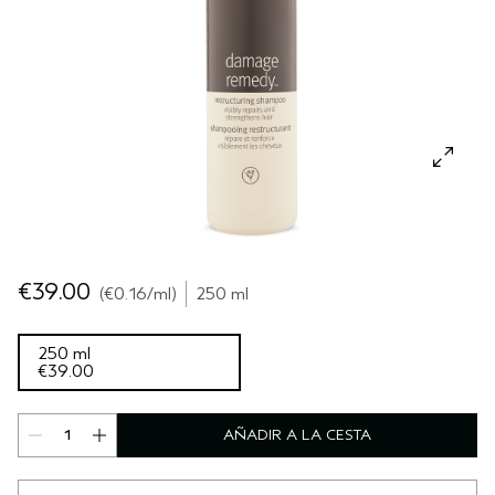
SÉRUM PARA EL CABELLO
VIAJE
ROSEMAR‍Y MIN‍T
CUERO CABELLUDO SENSIBLE
PURE ABUNDANCE
TODAS LAS COLECCIONES
€39.00
€0.16
/ml
250 ml
250 ml
€39.00
AÑADIR A LA CESTA