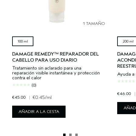
1 TAMAÑO
100 ml
200 ml
DAMAGE REMEDY™ REPARADOR DEL
DAMAG
CABELLO PARA USO DIARIO
ACOND
REESTR
Tratamiento sin aclarado para una
reparación visible instantánea y protección
Ayuda a r
contra el calor
(0)
€46.00
|
€45.00
|
€0.45
/ml
AÑADI
AÑADIR A LA CESTA