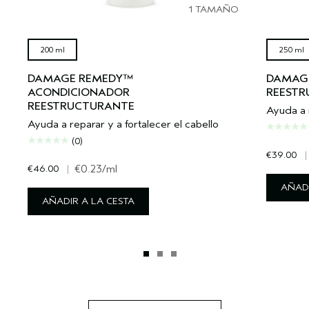
1 TAMAÑO
200 ml
250 ml
DAMAGE REMEDY™
DAMAG
ACONDICIONADOR
REESTR
REESTRUCTURANTE
Ayuda a r
Ayuda a reparar y a fortalecer el cabello
(0)
€39.00
|
€46.00
|
€0.23
/ml
AÑADI
AÑADIR A LA CESTA