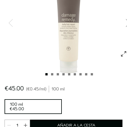
SÉRUM PARA EL CABELLO
VIAJE
ROSEMAR‍Y MIN‍T
CUERO CABELLUDO SENSIBLE
PURE ABUNDANCE
TODAS LAS COLECCIONES
€45.00
€0.45
/ml
100 ml
100 ml
€45.00
AÑADIR A LA CESTA