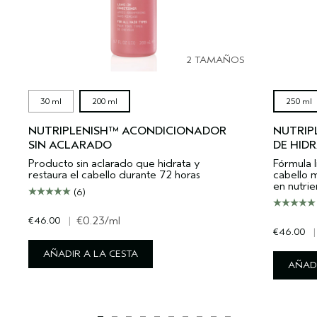
2 TAMAÑOS
30 ml
200 ml
250 ml
NUTRIPLENISH™ ACONDICIONADOR
NUTRIP
SIN ACLARADO
DE HID
Producto sin aclarado que hidrata y
Fórmula l
restaura el cabello durante 72 horas
cabello 
en nutrie
(6)
€46.00
|
€0.23
/ml
€46.00
|
AÑADIR A LA CESTA
AÑADI