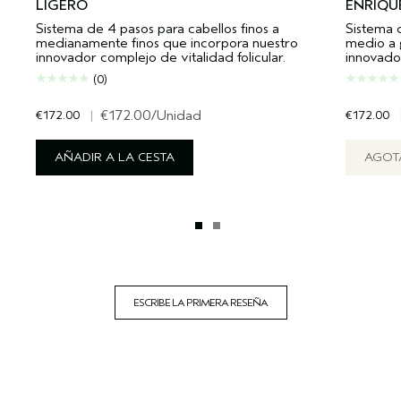
LIGERO
ENRIQU
Sistema de 4 pasos para cabellos finos a
Sistema 
medianamente finos que incorpora nuestro
medio a 
innovador complejo de vitalidad folicular.
innovador
(0)
€172.00
|
€172.00
/Unidad
€172.00
AÑADIR A LA CESTA
AGOT
ESCRIBE LA PRIMERA RESEÑA