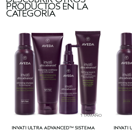
PRODUCTOS EN LA
CATEGORÍA
1 TAMAÑO
INVATI ULTRA ADVANCED™ SISTEMA
INVATI