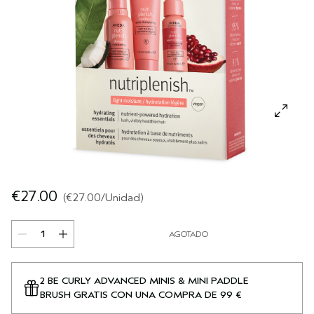
SÉRUM PARA EL CABELLO
VIAJE
ROSEMAR‍Y MIN‍T
CUERO CABELLUDO SENSIBLE
PURE ABUNDANCE
TODAS LAS COLECCIONES
€27.00
€27.00
/Unidad
AGOTADO
2 BE CURLY ADVANCED MINIS & MINI PADDLE
BRUSH GRATIS CON UNA COMPRA DE 99 €