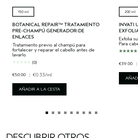
150 ml
200 ml
BOTANICAL REPAIR™ TRATAMIENTO
INVATI
PRE-CHAMPÚ GENERADOR-DE
EXFOLI
ENLACES
Exfolia s
Para cabe
Tratamiento previo al champú para
fortalecer y reparar el cabello antes de
lavarlo.
(0)
€39.00
|
€50.00
|
€0.33
/ml
AÑADI
AÑADIR A LA CESTA
DESCUBRIR OTROS