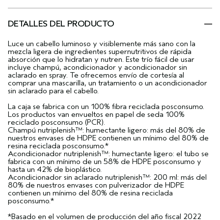
DETALLES DEL PRODUCTO
Luce un cabello luminoso y visiblemente más sano con la
mezcla ligera de ingredientes supernutritivos de rápida
absorción que lo hidratan y nutren. Este trío fácil de usar
incluye champú, acondicionador y acondicionador sin
aclarado en spray. Te ofrecemos envío de cortesía al
comprar una mascarilla, un tratamiento o un acondicionador
sin aclarado para el cabello.
La caja se fabrica con un 100% fibra reciclada posconsumo.
Los productos van envueltos en papel de seda 100%
reciclado posconsumo (PCR).
Champú nutriplenish™: humectante ligero: más del 80% de
nuestros envases de HDPE contienen un mínimo del 80% de
resina reciclada posconsumo.*
Acondicionador nutriplenish™: humectante ligero: el tubo se
fabrica con un mínimo de un 58% de HDPE posconsumo y
hasta un 42% de bioplástico.
Acondicionador sin aclarado nutriplenish™: 200 ml: más del
80% de nuestros envases con pulverizador de HDPE
contienen un mínimo del 80% de resina reciclada
posconsumo.*
*Basado en el volumen de producción del año fiscal 2022