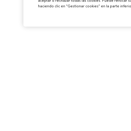
aceptar o rechazar todas las cookies. Puede revocar 
haciendo clic en “Gestionar cookies” en la parte inferio
PARA PROFES
CONVIÉRTETE E
AVEDA