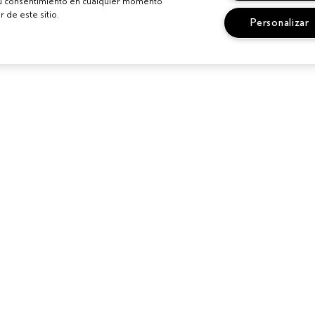
su consentimiento en cualquier momento
r de este sitio.
Personalizar
IONALES
¿NECESITAS AYUDA?
PRIVACIDAD 
CONDICIONE
N UN SALÓN
CAMBIOS Y DEVOLUCIONES
POLÍTICA DE 
SEGUIR MI PEDIDO
TÉRMINOS Y 
LLAMA AL +34919942817
TÉRMINOS DE
SERVICIO DE ATENCIÓN AL
CLIENTE
POLÍTICA DE 
CONTACTAR FABRICANTE
GESTIONAR C
SITIO
CHAT EN VIVO