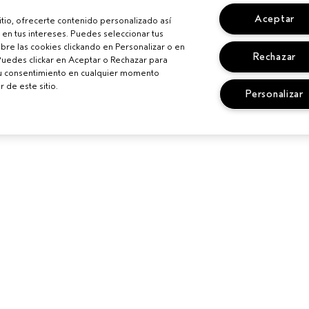
Aceptar
sitio, ofrecerte contenido personalizado así
en tus intereses. Puedes seleccionar tus
re las cookies clickando en Personalizar o en
Rechazar
Puedes clickar en Aceptar o Rechazar para
su consentimiento en cualquier momento
r de este sitio.
Personalizar
IONALES
¿NECESITAS AYUDA?
PRIVACIDAD 
CONDICIONE
N UN SALÓN
CAMBIOS Y DEVOLUCIONES
POLÍTICA DE 
SEGUIR MI PEDIDO
TÉRMINOS Y 
LLAMA AL +34919942817
TÉRMINOS DE
SERVICIO DE ATENCIÓN AL
CLIENTE
POLÍTICA DE 
CONTACTAR FABRICANTE
GESTIONAR C
SITIO
CHAT EN VIVO