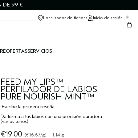
 DE 99 €
Localizador de tiendas
Inicio de sesión
0
RE
OFERTAS
SERVICIOS
FEED MY LIPS™
PERFILADOR DE LABIOS
PURE NOURISH-MINT™
Escribe la primera reseña
Da forma a tus labios con una precisión duradera
(varios tonos)
€19.00
€16.67
/g
1.14 g