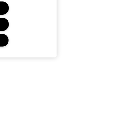
Y
S
PRIVACIDAD
CONDICIONES
 VENTAS
COOKIES
OOKIES DEL