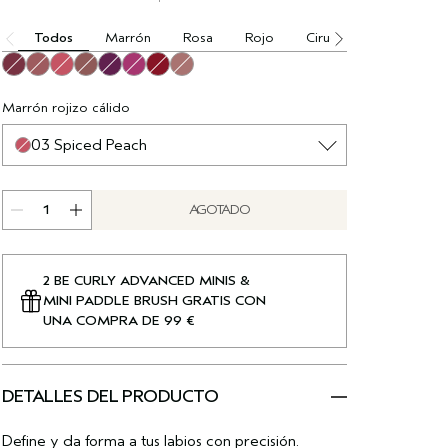
Todos
Marrón
Rosa
Rojo
Ciruela
01 Raisin
02 Kola
03 Spiced Peach
04 Chestnut
05 Currant
06 Bayberry
07 Pomegranate
08 Loomi
Marrón rojizo cálido
03 Spiced Peach
AGOTADO
2 BE CURLY ADVANCED MINIS &
MINI PADDLE BRUSH GRATIS CON
UNA COMPRA DE 99 €
DETALLES DEL PRODUCTO
Define y da forma a tus labios con precisión.