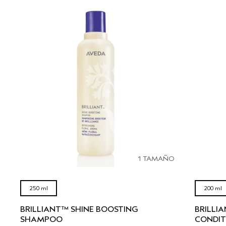
SÉRUM PARA EL CABELLO
VIAJE
ROSEMAR‍Y MIN‍T
CUERO CABELLUDO SENSIBLE
PURE ABUNDANCE
TODAS LAS COLECCIONES
1 TAMAÑO
250 ml
200 ml
BRILLIANT™ SHINE BOOSTING
BRILLI
SHAMPOO
CONDIT