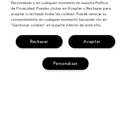
Personalizar o en cualquier momento en nuestra Política
de Privacidad. Puedes clickar en Aceptar o Rechazar para
aceptar o rechazar todas las cookies. Puede revocar su
consentimiento en cualquier momento haciendo clic en
“Gestionar cookies” en la parte inferior de este sitio.
Rechazar
Aceptar
Personalizar
Para profesionales
CONVIÉRTETE EN UN SALÓN AVEDA
¿NECESITAS AYUDA?
CAMBIOS Y DEVOLUCIONES
SEGUIR MI PEDIDO
PRIVACIDAD Y CONDICIONES
LLAMA AL +34919942817
POLÍTICA DE PRIVACIDAD
SERVICIO DE ATENCIÓN AL CLIENTE
TÉRMINOS Y CONDICIONES
CONTACTAR FABRICANTE