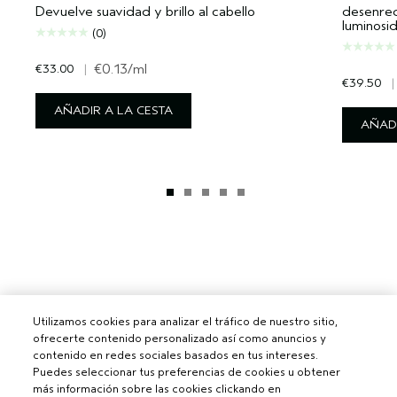
Devuelve suavidad y brillo al cabello
desenred
luminosid
(0)
€33.00
|
€0.13
/ml
€39.50
|
AÑADIR A LA CESTA
AÑADI
Utilizamos cookies para analizar el tráfico de nuestro sitio,
ofrecerte contenido personalizado así como anuncios y
contenido en redes sociales basados en tus intereses.
Puedes seleccionar tus preferencias de cookies u obtener
más información sobre las cookies clickando en