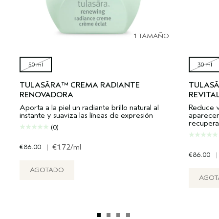
1 TAMAÑO
50 ml
30 ml
TULASĀRA™ CREMA RADIANTE
TULAS
RENOVADORA
REVITA
Aporta a la piel un radiante brillo natural al
Reduce v
instante y suaviza las líneas de expresión
aparecen
recupera 
(0)
€86.00
|
€1.72
/ml
€86.00
|
AGOTADO
AGOT