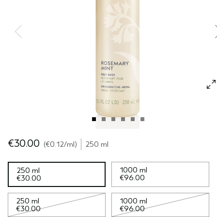
SÉRUM PARA EL CABELLO
VIAJE
ROSEMAR‍Y MIN‍T
CUERO CABELLUDO SENSIBLE
PURE ABUNDANCE
TODAS LAS COLECCIONES
€30.00
€0.12
/ml
250 ml
1000 ml
250 ml
€96.00
€30.00
250 ml
1000 ml
€30.00
€96.00