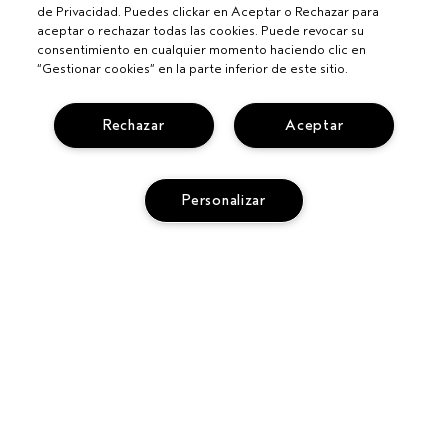
de Privacidad. Puedes clickar en Aceptar o Rechazar para
aceptar o rechazar todas las cookies. Puede revocar su
consentimiento en cualquier momento haciendo clic en
“Gestionar cookies” en la parte inferior de este sitio.
Rechazar
Aceptar
Para profesionales
Personalizar
CONVIÉRTETE EN UN SALÓN AVEDA
¿NECESITAS AYUDA?
CAMBIOS Y DEVOLUCIONES
AÑADIR A LA CESTA
SEGUIR MI PEDIDO
PRIVACIDAD Y CONDICIONES
LLAMA AL +34919942817
POLÍTICA DE PRIVACIDAD
SERVICIO DE ATENCIÓN AL CLIENTE
TÉRMINOS Y CONDICIONES
CONTACTAR FABRICANTE
TÉRMINOS DE VENTAS
CHAT EN VIVO
POLÍTICA DE COOKIES
GESTIONAR COOKIES DEL SITIO
ACCESIBILIDAD