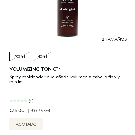
2 TAMAÑOS
100 ml
40 ml
VOLUMIZING TONIC™
Spray moldeador que añade volumen a cabello fino y
medio.
(0)
€35.00
|
€0.35
/ml
AGOTADO