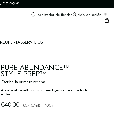
 DE 99 €
Localizador de tiendas
Inicio de sesión
0
RE
OFERTAS
SERVICIOS
PURE ABUNDANCE™
STYLE-PREP™
Escribe la primera reseña
Aporta al cabello un volumen ligero que dura todo
el día
€40.00
€0.40
/ml
100 ml