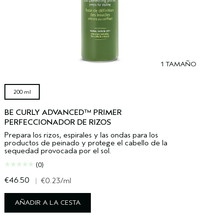
1 TAMAÑO
200 ml
BE CURLY ADVANCED™ PRIMER
PERFECCIONADOR DE RIZOS
Prepara los rizos, espirales y las ondas para los
productos de peinado y protege el cabello de la
sequedad provocada por el sol.
(0)
€46.50
€
|
€0.23
/ml
AÑADIR A LA CESTA