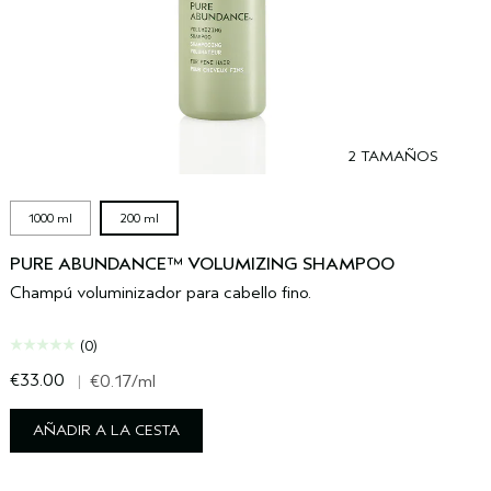
2 TAMAÑOS
1000 ml
200 ml
PURE ABUNDANCE™ VOLUMIZING SHAMPOO
Champú voluminizador para cabello fino.
(0)
€33.00
€
|
€0.17
/ml
AÑADIR A LA CESTA