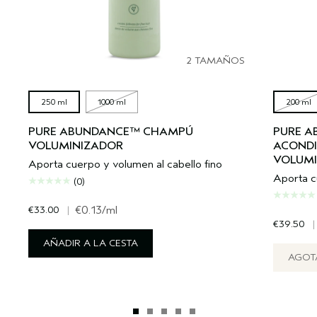
2 TAMAÑOS
250 ml
1000 ml
200 ml
PURE ABUNDANCE™ CHAMPÚ
PURE 
VOLUMINIZADOR
ACONDI
VOLUMI
Aporta cuerpo y volumen al cabello fino
Aporta c
(0)
€33.00
|
€0.13
/ml
€39.50
|
AÑADIR A LA CESTA
AGOT