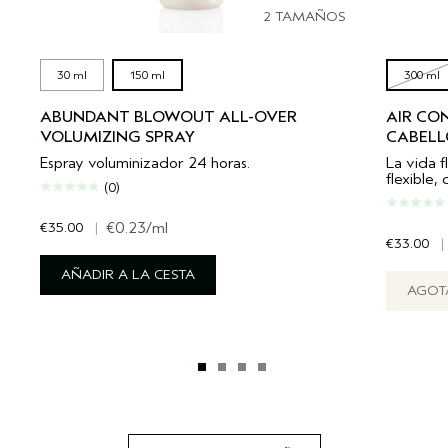
2 TAMAÑOS
30 ml
150 ml
300 ml
ABUNDANT BLOWOUT ALL-OVER
AIR CO
VOLUMIZING SPRAY
CABELL
Espray voluminizador 24 horas.
La vida f
flexible, 
(0)
€35.00
|
€0.23
/ml
€33.00
|
AÑADIR A LA CESTA
AGOT