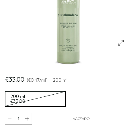
SÉRUM PARA EL CABELLO
VIAJE
ROSEMAR‍Y MIN‍T
CUERO CABELLUDO SENSIBLE
PURE ABUNDANCE
TODAS LAS COLECCIONES
€33.00
€0.17
/ml
200 ml
200 ml
€33.00
AGOTADO