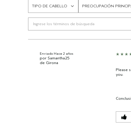
TIPO DE CABELLO
PREOCUPACIÓN PRINCIP
FILTRAR
FILTRAR
RESEÑAS
RESEÑAS
POR
POR
TIPO
PREOCUPACIÓN
DE
PRINCIPAL
CABELLO
DEL
CABELLO
Enviado
Hace 2 años
por
Samantha25
de
Girona
Please s
you.
Conclus