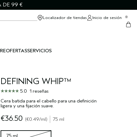
 DE 99 €
Localizador de tiendas
Inicio de sesión
0
RE
OFERTAS
SERVICIOS
DEFINING WHIP™
5.0
1 reseñas
Cera batida para el cabello para una definición
ligera y una fijación suave.
€36.50
€0.49
/ml
75 ml
75 ml