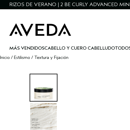
RIZOS DE VERANO | 2 BE CURLY ADVANCED MIN
MÁS VENDIDOS
CABELLO Y CUERO CABELLUDO
TODOS
Inicio
/
Estilismo
/
Textura y Fijación