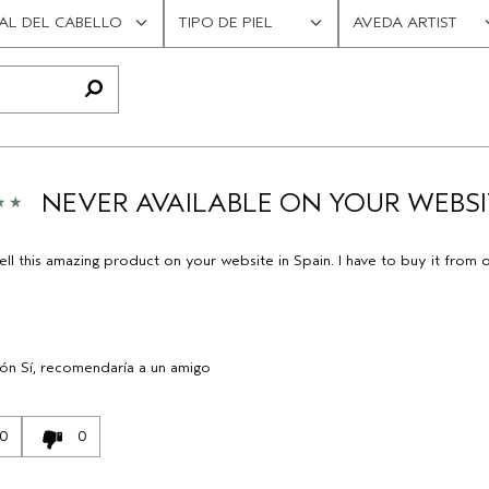
AL DEL CABELLO
TIPO DE PIEL
AVEDA ARTIST
FILTRAR
FILTRAR
RESEÑAS
RESEÑAS
POR
POR
TIPO
AVEDA
DE
ARTIST
PIEL
NEVER AVAILABLE ON YOUR WEBSI
ell this amazing product on your website in Spain. I have to buy it from 
ión
Sí, recomendaría a un amigo
0
0