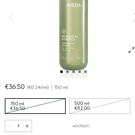
SÉRUM PARA EL CABELLO
VIAJE
ROSEMAR‍Y MIN‍T
CUERO CABELLUDO SENSIBLE
PURE ABUNDANCE
TODAS LAS COLECCIONES
€36.50
€0.24
/ml
150 ml
500 ml
150 ml
€82.00
€36.50
AGOTADO