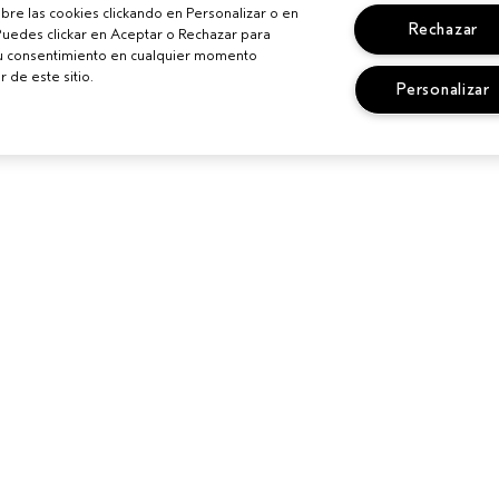
re las cookies clickando en Personalizar o en
Rechazar
Puedes clickar en Aceptar o Rechazar para
su consentimiento en cualquier momento
r de este sitio.
Personalizar
IONALES
¿NECESITAS AYUDA?
PRIVACIDAD 
CONDICIONE
N UN SALÓN
CAMBIOS Y DEVOLUCIONES
POLÍTICA DE 
SEGUIR MI PEDIDO
TÉRMINOS Y 
LLAMA AL +34919942817
TÉRMINOS DE
SERVICIO DE ATENCIÓN AL
CLIENTE
POLÍTICA DE 
CONTACTAR FABRICANTE
GESTIONAR C
SITIO
CHAT EN VIVO