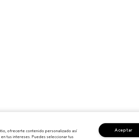
Aceptar
sitio, ofrecerte contenido personalizado así
en tus intereses. Puedes seleccionar tus