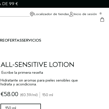
 DE 99 €
Localizador de tiendas
Inicio de sesión
0
RE
OFERTAS
SERVICIOS
ALL-SENSITIVE LOTION
Escribe la primera reseña
Hidratante sin aromas para pieles sensibles que
hidrata y acondiciona.
€58.00
€0.39
/ml
150 ml
150 ml