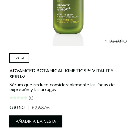
1 TAMAÑO
30 ml
ADVANCED BOTANICAL KINETICS™ VITALITY
SERUM
Sérum que reduce considerablemente las líneas de
expresión y las arrugas.
(0)
€80.50
|
€2.68
/ml
AÑADIR A LA CESTA