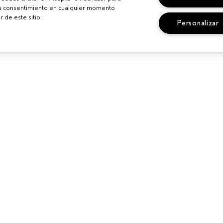
su consentimiento en cualquier momento
r de este sitio.
Personalizar
IONALES
¿NECESITAS AYUDA?
PRIVACIDAD 
CONDICIONE
N UN SALÓN
CAMBIOS Y DEVOLUCIONES
POLÍTICA DE 
SEGUIR MI PEDIDO
TÉRMINOS Y 
LLAMA AL +34919942817
TÉRMINOS DE
SERVICIO DE ATENCIÓN AL
CLIENTE
POLÍTICA DE 
CONTACTAR FABRICANTE
GESTIONAR C
SITIO
CHAT EN VIVO