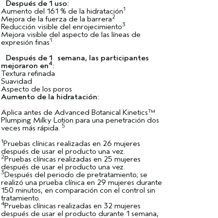
Después de 1 uso:
1
Aumento del 161 % de la hidratación
2
Mejora de la fuerza de la barrera
3
Reducción visible del enrojecimiento
Mejora visible del aspecto de las líneas de
1
expresión finas
Después de 1 semana, las participantes
4
mejoraron en
:
Textura refinada
Suavidad
Aspecto de los poros
Aumento de la hidratación:
Aplica antes de Advanced Botanical Kinetics™.
Plumping Milky Lotion para una penetración dos
5
veces más rápida.
1
Pruebas clínicas realizadas en 26 mujeres
después de usar el producto una vez.
2
Pruebas clínicas realizadas en 25 mujeres
después de usar el producto una vez.
3
Después del periodo de pretratamiento; se
realizó una prueba clínica en 29 mujeres durante
150 minutos, en comparación con el control sin
tratamiento.
4
Pruebas clínicas realizadas en 32 mujeres
después de usar el producto durante 1 semana,