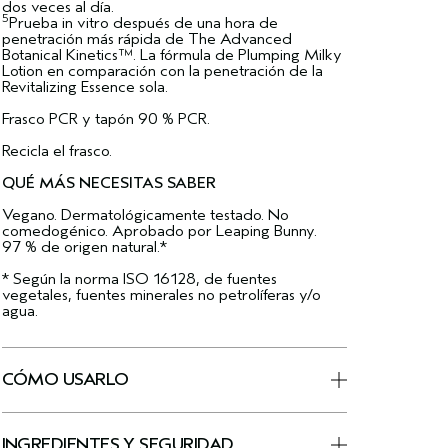
dos veces al día.
5
Prueba in vitro después de una hora de
penetración más rápida de The Advanced
Botanical Kinetics™. La fórmula de Plumping Milky
Lotion en comparación con la penetración de la
Revitalizing Essence sola.
Frasco PCR y tapón 90 % PCR.
Recicla el frasco.
QUÉ MÁS NECESITAS SABER
Vegano. Dermatológicamente testado. No
comedogénico. Aprobado por Leaping Bunny.
97 % de origen natural.*
* Según la norma ISO 16128, de fuentes
vegetales, fuentes minerales no petrolíferas y/o
agua.
CÓMO USARLO
INGREDIENTES Y SEGURIDAD