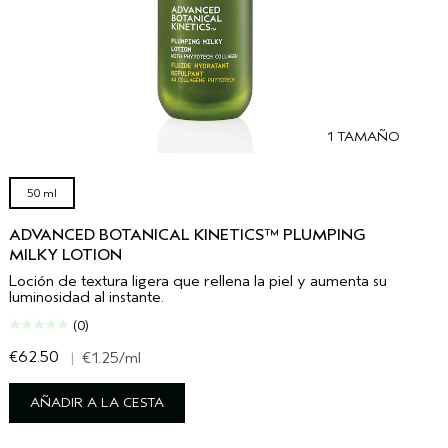
1 TAMAÑO
50 ml
ADVANCED BOTANICAL KINETICS™ PLUMPING
MILKY LOTION
Loción de textura ligera que rellena la piel y aumenta su
luminosidad al instante.
(0)
€62.50
€
|
€1.25
/ml
AÑADIR A LA CESTA