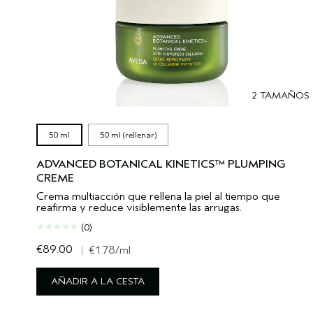
2 TAMAÑOS
50 ml
50 ml (rellenar)
ADVANCED BOTANICAL KINETICS™ PLUMPING
CREME
Crema multiacción que rellena la piel al tiempo que
reafirma y reduce visiblemente las arrugas.
(0)
€89.00
|
€1.78
/ml
AÑADIR A LA CESTA