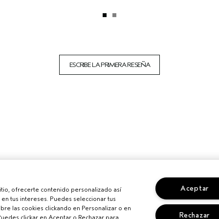
ESCRIBE LA PRIMERA RESEÑA
Aceptar
sitio, ofrecerte contenido personalizado así
en tus intereses. Puedes seleccionar tus
re las cookies clickando en Personalizar o en
Rechazar
Puedes clickar en Aceptar o Rechazar para