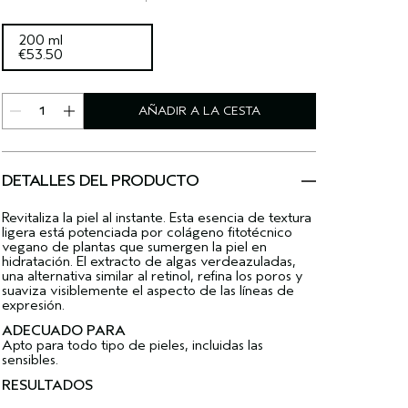
200 ml
€53.50
AÑADIR A LA CESTA
DETALLES DEL PRODUCTO
Revitaliza la piel al instante. Esta esencia de textura
ligera está potenciada por colágeno fitotécnico
vegano de plantas que sumergen la piel en
hidratación. El extracto de algas verdeazuladas,
una alternativa similar al retinol, refina los poros y
suaviza visiblemente el aspecto de las líneas de
expresión.
ADECUADO PARA
Apto para todo tipo de pieles, incluidas las
sensibles.
RESULTADOS