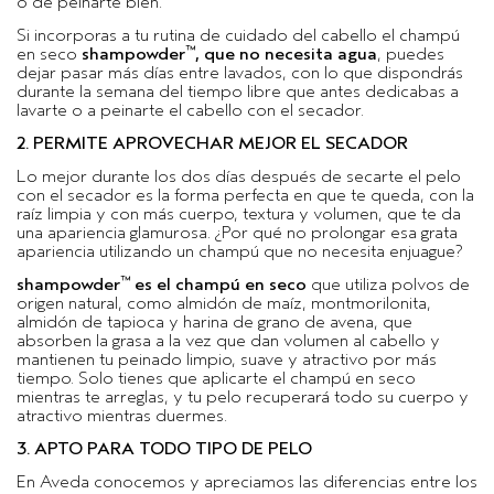
o de peinarte bien.
Si incorporas a tu rutina de cuidado del cabello el champú
™
en seco
shampowder
, que no necesita agua
, puedes
dejar pasar más días entre lavados, con lo que dispondrás
durante la semana del tiempo libre que antes dedicabas a
lavarte o a peinarte el cabello con el secador.
2. PERMITE APROVECHAR MEJOR EL SECADOR
Lo mejor durante los dos días después de secarte el pelo
con el secador es la forma perfecta en que te queda, con la
raíz limpia y con más cuerpo, textura y volumen, que te da
una apariencia glamurosa. ¿Por qué no prolongar esa grata
apariencia utilizando un champú que no necesita enjuague?
™
shampowder
es el champú en seco
que utiliza polvos de
origen natural, como almidón de maíz, montmorilonita,
almidón de tapioca y harina de grano de avena, que
absorben la grasa a la vez que dan volumen al cabello y
mantienen tu peinado limpio, suave y atractivo por más
tiempo. Solo tienes que aplicarte el champú en seco
mientras te arreglas, y tu pelo recuperará todo su cuerpo y
atractivo mientras duermes.
3. APTO PARA TODO TIPO DE PELO
En Aveda conocemos y apreciamos las diferencias entre los