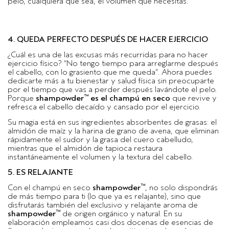
pelo, cualquiera que sea, el volumen que necesitas.
4. QUEDA PERFECTO DESPUÉS DE HACER EJERCICIO
¿Cuál es una de las excusas más recurridas para no hacer
ejercicio físico? “No tengo tiempo para arreglarme después
el cabello, con lo grasiento que me queda”. Ahora puedes
dedicarte más a tu bienestar y salud física sin preocuparte
por el tiempo que vas a perder después lavándote el pelo.
™
Porque
shampowder
es el champú en seco
que revive y
refresca el cabello decaído y cansado por el ejercicio.
Su magia está en sus ingredientes absorbentes de grasas: el
almidón de maíz y la harina de grano de avena, que eliminan
rápidamente el sudor y la grasa del cuero cabelludo,
mientras que el almidón de tapioca restaura
instantáneamente el volumen y la textura del cabello.
5. ES RELAJANTE
™
Con el champú en seco
shampowder
, no solo dispondrás
de más tiempo para ti (lo que ya es relajante), sino que
disfrutarás también del exclusivo y relajante aroma de
™
shampowder
de origen orgánico y natural. En su
elaboración empleamos casi dos docenas de esencias de