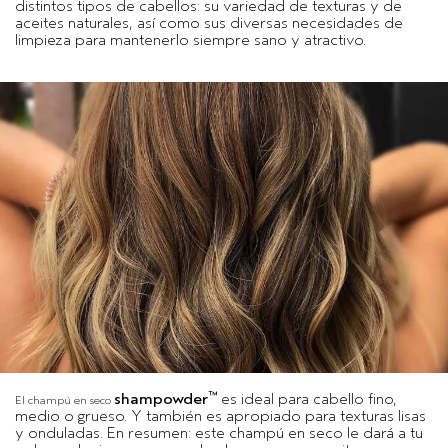
distintos tipos de cabellos: su variedad de texturas y de
aceites naturales, así como sus diversas necesidades de
limpieza para mantenerlo siempre sano y atractivo.
™
shampowder
es ideal para cabello fino,
El champú en seco
medio o grueso. Y también es apropiado para texturas lisas
y onduladas. En resumen: este champú en seco le dará a tu