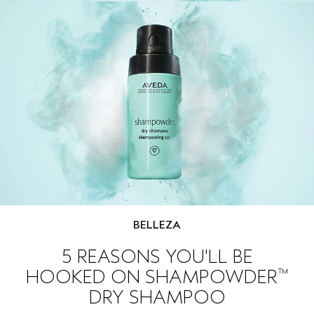
SÉRUM PARA EL CABELLO
VIAJE
ROSEMAR‍Y MIN‍T
CUERO CABELLUDO SENSIBLE
PURE ABUNDANCE
TODAS LAS COLECCIONES
BELLEZA
5 REASONS YOU'LL BE
™
HOOKED ON SHAMPOWDER
DRY SHAMPOO