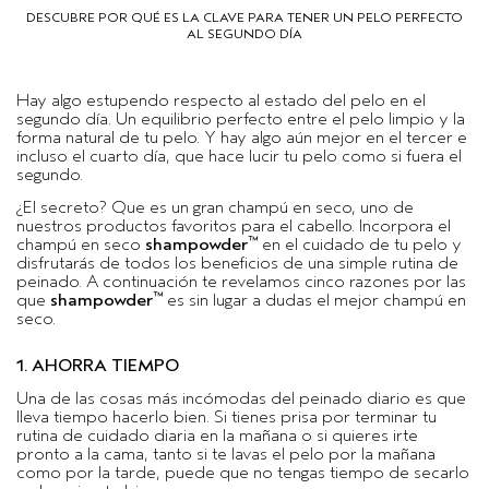
DESCUBRE POR QUÉ ES LA CLAVE PARA TENER UN PELO PERFECTO
AL SEGUNDO DÍA
Hay algo estupendo respecto al estado del pelo en el
segundo día. Un equilibrio perfecto entre el pelo limpio y la
forma natural de tu pelo. Y hay algo aún mejor en el tercer e
incluso el cuarto día, que hace lucir tu pelo como si fuera el
segundo.
¿El secreto? Que es un gran champú en seco, uno de
nuestros productos favoritos para el cabello. Incorpora el
™
champú en seco
shampowder
en el cuidado de tu pelo y
disfrutarás de todos los beneficios de una simple rutina de
peinado. A continuación te revelamos cinco razones por las
™
que
shampowder
es sin lugar a dudas el mejor champú en
seco.
1. AHORRA TIEMPO
Una de las cosas más incómodas del peinado diario es que
lleva tiempo hacerlo bien. Si tienes prisa por terminar tu
rutina de cuidado diaria en la mañana o si quieres irte
pronto a la cama, tanto si te lavas el pelo por la mañana
como por la tarde, puede que no tengas tiempo de secarlo