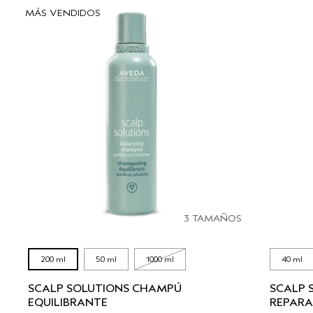
MÁS VENDIDOS
3 TAMAÑOS
200 ml
50 ml
1000 ml
40 ml
SCALP SOLUTIONS CHAMPÚ
SCALP 
EQUILIBRANTE
REPAR