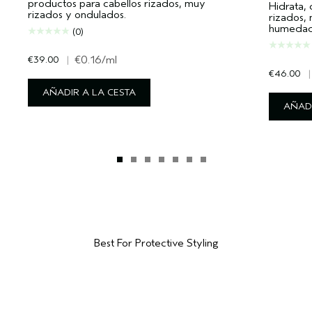
productos para cabellos rizados, muy
Hidrata,
rizados y ondulados.
rizados,
humedad
(0)
€39.00
|
€0.16
/ml
€46.00
|
AÑADIR A LA CESTA
AÑADI
Best For Protective Styling