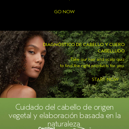
GO NOW
DIAGNÓSTICO DE CABELLO Y CUERO
CABELLUDO
Take our hair and scalp quiz
to find the right products for you.
START NOW
Cuidado del cabello de origen
vegetal y elaboración basada en la
naturaleza.