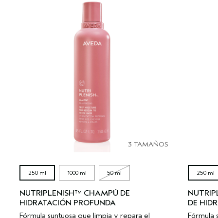
3 TAMAÑOS
250 ml
1000 ml
50 ml
250 ml
NUTRIPLENISH™ CHAMPÚ DE
NUTRIP
HIDRATACIÓN PROFUNDA
DE HID
Fórmula suntuosa que limpia y repara el
Fórmula 