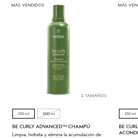
SÉRUM PARA EL CABELLO
VIAJE
ROSEMAR‍Y MIN‍T
MÁS VENDIDOS
MÁS VEN
CUERO CABELLUDO SENSIBLE
PURE ABUNDANCE
TODAS LAS COLECCIONES
2 TAMAÑOS
250 ml
1000 ml
250 ml
BE CURLY ADVANCED™ CHAMPÚ
BE CUR
ACOND
Limpia, hidrata y elimina la acumulación de