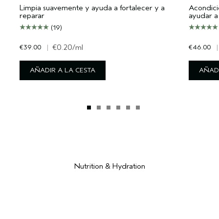
Limpia suavemente y ayuda a fortalecer y a
Acondici
reparar
ayudar a 
(19)
€39.00
|
€0.20
/ml
€46.00
|
AÑADIR A LA CESTA
AÑADI
Nutrition & Hydration