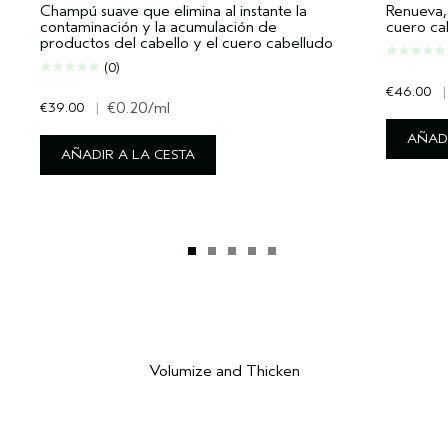
Champú suave que elimina al instante la
Renueva, 
contaminación y la acumulación de
cuero ca
productos del cabello y el cuero cabelludo
(0)
€46.00
|
€39.00
|
€0.20
/ml
AÑADI
AÑADIR A LA CESTA
Volumize and Thicken