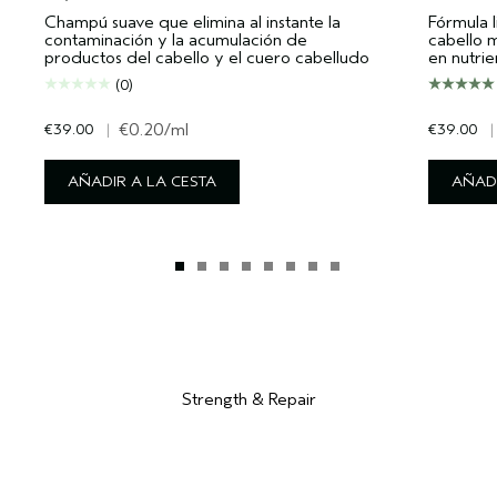
Champú suave que elimina al instante la
Fórmula l
contaminación y la acumulación de
cabello 
productos del cabello y el cuero cabelludo
en nutrie
(0)
€39.00
|
€0.20
/ml
€39.00
|
AÑADIR A LA CESTA
AÑADI
Strength & Repair