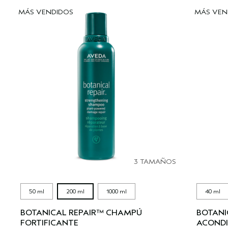
MÁS VENDIDOS
MÁS VEN
3 TAMAÑOS
50 ml
200 ml
1000 ml
40 ml
BOTANICAL REPAIR™ CHAMPÚ
BOTANI
FORTIFICANTE
ACONDI