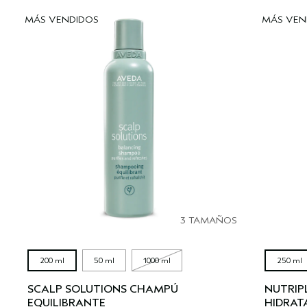
MÁS VENDIDOS
MÁS VEN
3 TAMAÑOS
200 ml
50 ml
1000 ml
250 ml
SCALP SOLUTIONS CHAMPÚ
NUTRIP
EQUILIBRANTE
HIDRAT