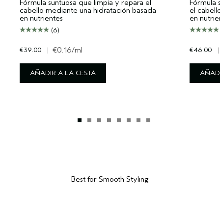
Fórmula suntuosa que limpia y repara el
Fórmula 
cabello mediante una hidratación basada
el cabel
en nutrientes
en nutrie
(6)
€39.00
|
€0.16
/ml
€46.00
|
AÑADIR A LA CESTA
AÑADI
Best for Smooth Styling