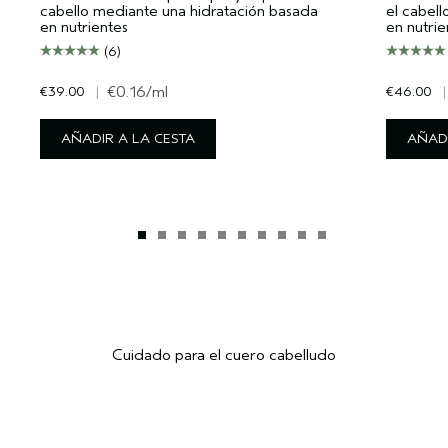
cabello mediante una hidratación basada
el cabel
en nutrientes
en nutrie
(6)
€39.00
|
€0.16
/ml
€46.00
|
AÑADIR A LA CESTA
AÑADI
Cuidado para el cuero cabelludo