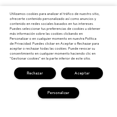
Utilizamos cookies para analizar el tráfico de nuestro sitio,
ofrecerte contenido personalizado así como anuncios y
contenido en redes sociales basados en tus intereses.
Puedes seleccionar tus preferencias de cookies u obtener
más información sobre las cookies clickando en
Personalizar o en cualquier momento en nuestra Política
de Privacidad. Puedes clickar en Aceptar o Rechazar para
aceptar o rechazar todas las cookies. Puede revocar su
consentimiento en cualquier momento haciendo clic en
“Gestionar cookies” en la parte inferior de este sitio.
Para profesionales
Rechazar
Aceptar
CONVIÉRTETE EN UN SALÓN AVEDA
¿NECESITAS AYUDA?
Personalizar
CAMBIOS Y DEVOLUCIONES
SEGUIR MI PEDIDO
PRIVACIDAD Y CONDICIONES
LLAMA AL +34919942817
POLÍTICA DE PRIVACIDAD
SERVICIO DE ATENCIÓN AL CLIENTE
TÉRMINOS Y CONDICIONES
CONTACTAR FABRICANTE