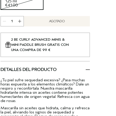
125 ml
€41.00
AGOTADO
2 BE CURLY ADVANCED MINIS &
MINI PADDLE BRUSH GRATIS CON
UNA COMPRA DE 99 €
DETALLES DEL PRODUCTO
¿Tu piel sufre sequedad excesiva? ¿Pasa muchas
horas expuesta a los elementos climáticos? Dale un
respiro y reconfórtala. Nuestra mascarilla
hidratante intensa sin aceites contiene potentes
humectantes de origen vegetal. Refresca con agua
de rosas.
Mascarilla sin aceites que hidrata, calma y refresca
la piel, aliviando los signos de sequedad y