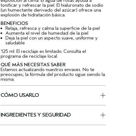
exposición al clima. El agua de rosas ayuda a
tonificar y refrescar la piel. El hialuronato de sodio
(un humectante derivado del azúcar) ofrece una
explosión de hidratación básica.
BENEFICIOS
Relaja, refresca y calma la superficie de la piel
Aumenta el nivel de humedad de la piel
Deja la piel con un aspecto suave, uniforme y
saludable
125 ml: El reciclaje es limitado. Consulta el
programa de reciclaje local.
QUÉ MÁS NECESITAS SABER
Estamos actualizando nuestros envases. No te
preocupes, la fórmula del producto sigue siendo la
misma.
CÓMO USARLO
INGREDIENTES Y SEGURIDAD