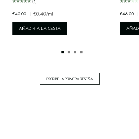
(1)
€40.00
|
€0.40
/ml
€46.00
|
AÑADIR A LA CESTA
AÑADI
ESCRIBE LA PRIMERA RESEÑA