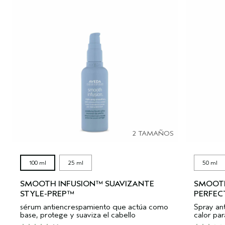
2 TAMAÑOS
100 ml
25 ml
50 ml
SMOOTH INFUSION™ SUAVIZANTE
SMOOTH
STYLE-PREP™
PERFEC
sérum antiencrespamiento que actúa como
Spray an
base, protege y suaviza el cabello
calor par