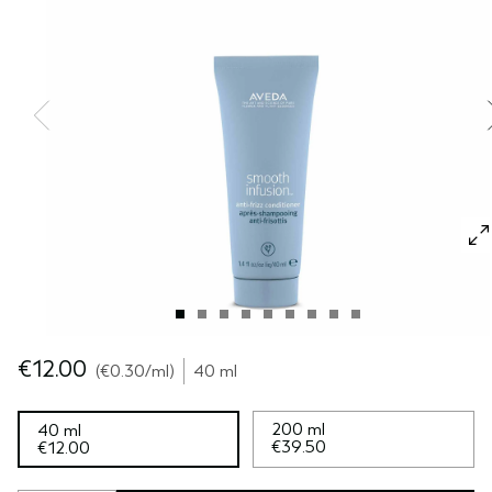
SÉRUM PARA EL CABELLO
VIAJE
ROSEMAR‍Y MIN‍T
CUERO CABELLUDO SENSIBLE
PURE ABUNDANCE
TODAS LAS COLECCIONES
€12.00
€0.30
/ml
40 ml
200 ml
40 ml
€39.50
€12.00