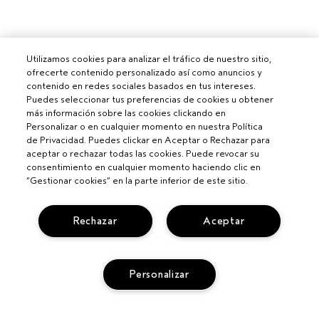
Utilizamos cookies para analizar el tráfico de nuestro sitio,
ofrecerte contenido personalizado así como anuncios y
contenido en redes sociales basados en tus intereses.
Puedes seleccionar tus preferencias de cookies u obtener
más información sobre las cookies clickando en
Personalizar o en cualquier momento en nuestra Política
de Privacidad. Puedes clickar en Aceptar o Rechazar para
aceptar o rechazar todas las cookies. Puede revocar su
consentimiento en cualquier momento haciendo clic en
“Gestionar cookies” en la parte inferior de este sitio.
Para profesionales
Rechazar
Aceptar
CONVIÉRTETE EN UN SALÓN AVEDA
¿NECESITAS AYUDA?
Personalizar
CAMBIOS Y DEVOLUCIONES
SEGUIR MI PEDIDO
PRIVACIDAD Y CONDICIONES
LLAMA AL +34919942817