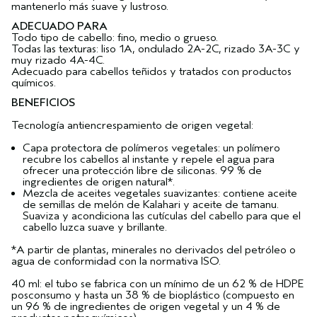
mantenerlo más suave y lustroso.
ADECUADO PARA
Todo tipo de cabello: fino, medio o grueso.
Todas las texturas: liso 1A, ondulado 2A-2C, rizado 3A-3C y
muy rizado 4A-4C.
Adecuado para cabellos teñidos y tratados con productos
químicos.
BENEFICIOS
Tecnología antiencrespamiento de origen vegetal:
Capa protectora de polímeros vegetales: un polímero
recubre los cabellos al instante y repele el agua para
ofrecer una protección libre de siliconas. 99 % de
ingredientes de origen natural*.
Mezcla de aceites vegetales suavizantes: contiene aceite
de semillas de melón de Kalahari y aceite de tamanu.
Suaviza y acondiciona las cutículas del cabello para que el
cabello luzca suave y brillante.
*A partir de plantas, minerales no derivados del petróleo o
agua de conformidad con la normativa ISO.
40 ml: el tubo se fabrica con un mínimo de un 62 % de HDPE
posconsumo y hasta un 38 % de bioplástico (compuesto en
un 96 % de ingredientes de origen vegetal y un 4 % de