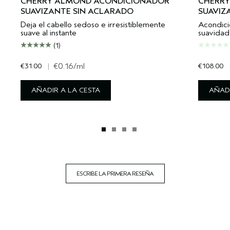
CHERRY ALMOND ACONDICIONADOR
CHERRY
SUAVIZANTE SIN ACLARADO
SUAVIZ
Deja el cabello sedoso e irresistiblemente
Acondici
suave al instante
suavidad 
(1)
€31.00
|
€0.16
/ml
€108.00
AÑADIR A LA CESTA
AÑADI
ESCRIBE LA PRIMERA RESEÑA