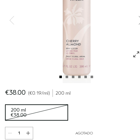
SÉRUM PARA EL CABELLO
VIAJE
ROSEMAR‍Y MIN‍T
CUERO CABELLUDO SENSIBLE
PURE ABUNDANCE
TODAS LAS COLECCIONES
€38.00
€0.19
/ml
200 ml
200 ml
€38.00
AGOTADO