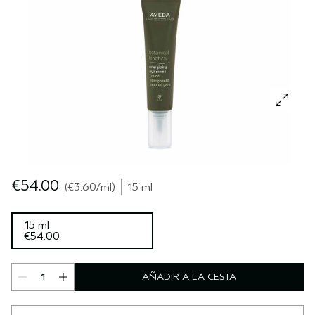
SÉRUM PARA EL CABELLO
VIAJE
ROSEMAR‍Y MIN‍T
CUERO CABELLUDO SENSIBLE
PURE ABUNDANCE
TODAS LAS COLECCIONES
€54.00
€3.60
/ml
15 ml
15 ml
€54.00
AÑADIR A LA CESTA